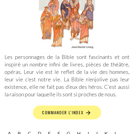
Les personnages de la Bible sont fascinants et ont
inspiré un nombre infini de livres, pièces de théâtre,
opéras. Leur vie est le reflet de la vie des hommes,
leur vie c’est notre vie. La Bible n’enjolive pas leur
existence, elle ne fait pas d’eux des héros. C’est aussi
la raison pour laquelle ils sont si proches de nous.
COMMANDER L'INDEX
A
B
C
D
E
F
G
H
I
J
K
L