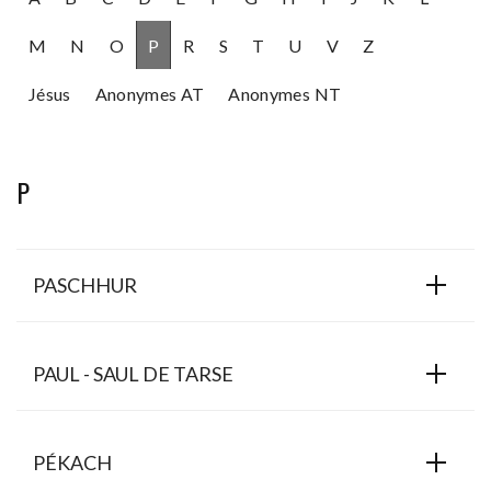
M
N
O
P
R
S
T
U
V
Z
Jésus
Anonymes AT
Anonymes NT
P
PASCHHUR
PAUL - SAUL DE TARSE
PÉKACH