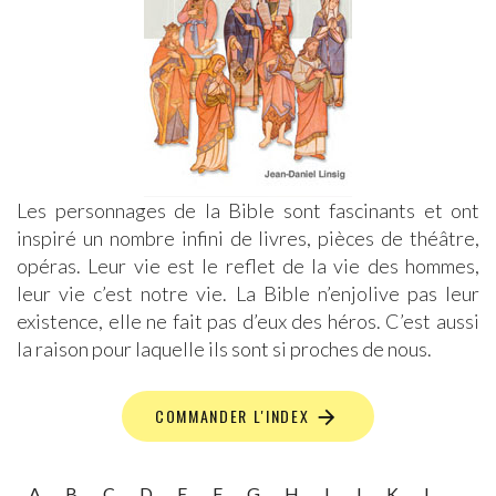
Les personnages de la Bible sont fascinants et ont
inspiré un nombre infini de livres, pièces de théâtre,
opéras. Leur vie est le reflet de la vie des hommes,
leur vie c’est notre vie. La Bible n’enjolive pas leur
existence, elle ne fait pas d’eux des héros. C’est aussi
la raison pour laquelle ils sont si proches de nous.
COMMANDER L'INDEX
A
B
C
D
E
F
G
H
I
J
K
L