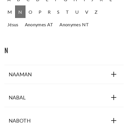
M
N
O
P
R
S
T
U
V
Z
Jésus
Anonymes AT
Anonymes NT
N
NAAMAN
NABAL
NABOTH