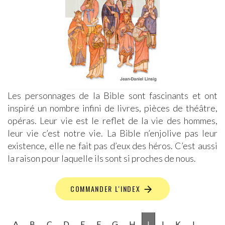
Les personnages de la Bible sont fascinants et ont
inspiré un nombre infini de livres, pièces de théâtre,
opéras. Leur vie est le reflet de la vie des hommes,
leur vie c’est notre vie. La Bible n’enjolive pas leur
existence, elle ne fait pas d’eux des héros. C’est aussi
la raison pour laquelle ils sont si proches de nous.
COMMANDER L'INDEX
A
B
C
D
E
F
G
H
I
J
K
L