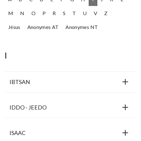
M
N
O
P
R
S
T
U
V
Z
Jésus
Anonymes AT
Anonymes NT
I
IBTSAN
IDDO - JEEDO
ISAAC