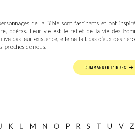
personnages de la Bible sont fascinants et ont inspiré
̂tre, opéras. Leur vie est le reflet de la vie des ho
olive pas leur existence, elle ne fait pas d’eux des héro
si proches de nous.
COMMANDER L'INDEX
J
K
L
M
N
O
P
R
S
T
U
V
Z