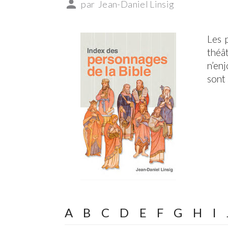
par
Jean-Daniel Linsig
Les 
théa
n’enj
sont 
A
B
C
D
E
F
G
H
I