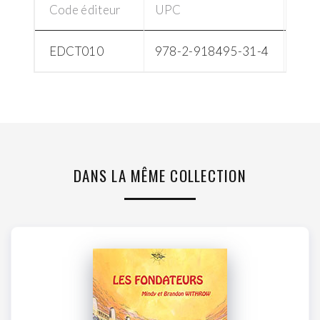
Code éditeur
UPC
Info
EDCT010
978-2-918495-31-4
13x2
DANS LA MÊME COLLECTION